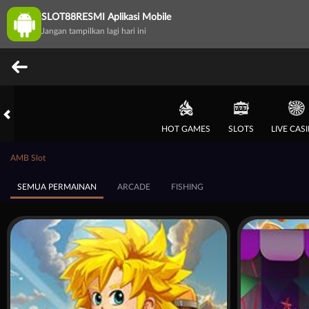
SLOT88RESMI Aplikasi Mobile
Jangan tampilkan lagi hari ini
HOT GAMES
SLOTS
LIVE CAS
AMB Slot
SEMUA PERMAINAN
ARCADE
FISHING