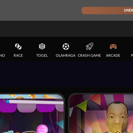
UND
INO
RACE
TOGEL
OLAHRAGA
CRASH GAME
ARCADE