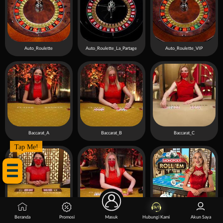
Auto_Roulette
Auto_Roulette_La_Partage
Auto_Roulette_VIP
Baccarat_A
Baccarat_B
Baccarat_C
Tap Me!
Beranda
Promosi
Masuk
Hubungi Kami
Akun Saya
Baccarat_Control_Squeeze
Baccarat_Squeeze
MONOPOLY Roll'em