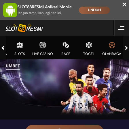
×
SLOT88RESMI Aplikasi Mobile
UNDUH
Jangan tampilkan lagi hari ini
MES
SLOTS
LIVE CASINO
RACE
TOGEL
OLAHRAGA
CR