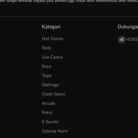
kami sangat berharap kepada para pemain juga untuk terus berkontribusi serta men
Kategori
Dukunga
Hot Games
+6281
Slots
Live Casino
Race
Togel
Olahraga
Crash Game
Arcade
Poker
E-Sports
Sabung Ayam