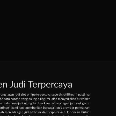
n Judi Terpercaya
gi agen judi slot online terpercaya seperti slot88resmi pastinya
salah satu contoh yang paling dikagumi ialah menyediakan customer
esmi dan menjadi ujung tombak kami sebagai agen judi slot gacor
ertinggi, kami juga memberikan berbagai jenis provider permainan
bab menjadi agen judi terbesar dan terpercaya di Indonesia butuh