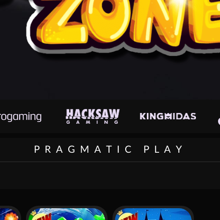
PRAGMATIC PLAY