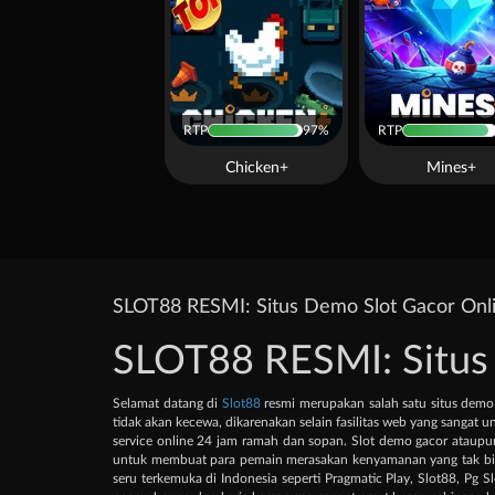
RTP
97%
RTP
Chicken+
Mines+
SLOT88 RESMI: Situs Demo Slot Gacor Onli
SLOT88 RESMI: Situs 
Selamat datang di
Slot88
resmi merupakan salah satu situs demo s
tidak akan kecewa, dikarenakan selain fasilitas web yang sangat 
service online 24 jam ramah dan sopan. Slot demo gacor ataup
untuk membuat para pemain merasakan kenyamanan yang tak bisa di
seru terkemuka di Indonesia seperti Pragmatic Play, Slot88, Pg S