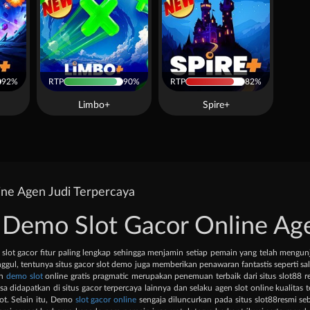
92%
RTP
90%
RTP
82%
Limbo+
Spire+
ne Agen Judi Terpercaya
Demo Slot Gacor Online Age
lot gacor fitur paling lengkap sehingga menjamin setiap pemain yang telah mengunjun
unggul, tentunya situs gacor slot demo juga memberikan penawaran fantastis seperti 
un
demo slot
online gratis pragmatic merupakan penemuan terbaik dari situs slot88 r
dapatkan di situs gacor terpercaya lainnya dan selaku agen slot online kualitas t
lot. Selain itu, Demo
slot gacor online
sengaja diluncurkan pada situs slot88resmi se