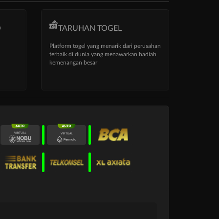
O
TARUHAN TOGEL
Platform togel yang menarik dari perusahan
terbaik di dunia yang menawarkan hadiah
kemenangan besar