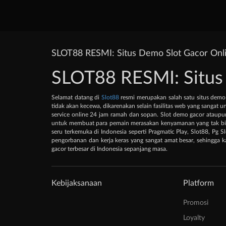
SLOT88 RESMI: Situs Demo Slot Gacor Onli
SLOT88 RESMI: Situs 
Selamat datang di
Slot88
resmi merupakan salah satu situs demo s
tidak akan kecewa, dikarenakan selain fasilitas web yang sangat 
service online 24 jam ramah dan sopan. Slot demo gacor ataup
untuk membuat para pemain merasakan kenyamanan yang tak bisa di
seru terkemuka di Indonesia seperti Pragmatic Play, Slot88, Pg S
pengorbanan dan kerja keras yang sangat amat besar, sehingga 
gacor terbesar di Indonesia sepanjang masa.
Kebijaksanaan
Platform
Promosi
Loyalty