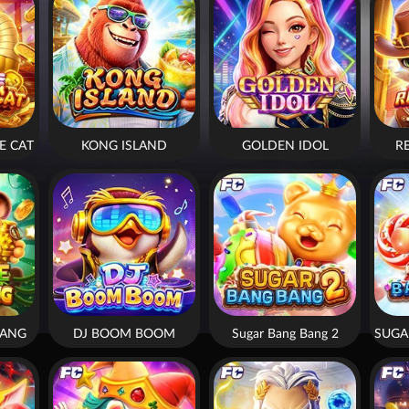
E CAT
KONG ISLAND
GOLDEN IDOL
R
BANG
DJ BOOM BOOM
Sugar Bang Bang 2