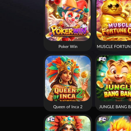
Poker Win
MUSCLE FORTUN
Queen of Inca 2
JUNGLE BANG 