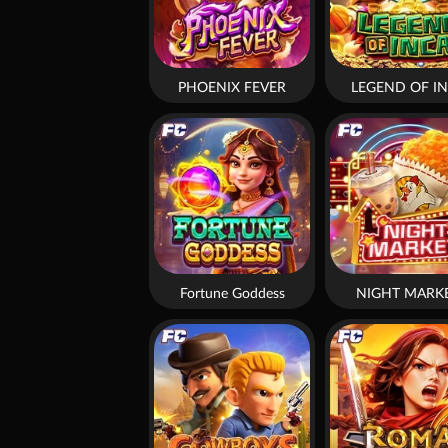
PHOENIX FEVER
LEGEND OF I
Fortune Goddess
NIGHT MARK