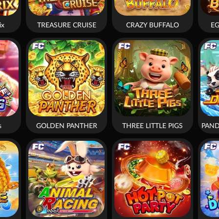
ix
TREASURE CRUISE
CRAZY BUFFALO
E
s
GOLDEN PANTHER
THREE LITTLE PIGS
PAND